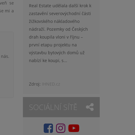
oveň se
Real Estate udělala další krok k
se mi a
zastavění severovýchodní části
žižkovského nákladového
nádraží. Pozemky od Českých
drah koupila vloni v říjnu –
první etapu projektu na
výstavbu bytových domů už
 nás.
nabízí ke koupi, s...
Zdroj:
IHNED.cz
SOCIÁLNÍ SÍTĚ