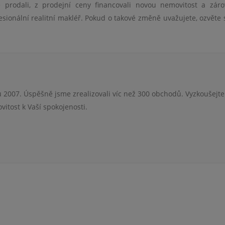
te prodali, z prodejní ceny financovali novou nemovitost a zár
ionální realitní makléř. Pokud o takové změně uvažujete, ozvěte 
 2007. Úspěšně jsme zrealizovali víc než 300 obchodů. Vyzkoušejte
itost k Vaší spokojenosti.