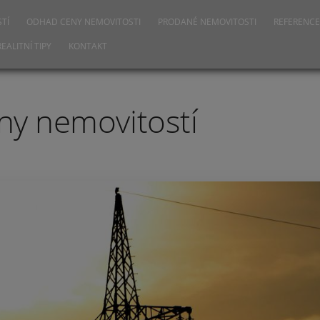
TÍ
ODHAD CENY NEMOVITOSTI
PRODANÉ NEMOVITOSTI
REFERENCE
REALITNÍ TIPY
KONTAKT
eny nemovitostí