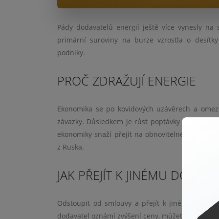
Pády dodavatelů energií ještě více vynesly na 
primární suroviny na burze vzrostla o desít
podniky.
PROČ ZDRAŽUJÍ ENERGIE
Ekonomika se po kovidových uzávěrech a omeze
závazky. Důsledkem je růst poptávky a velký ob
ekonomiky snaží přejít na obnovitelné zdroje 
z Ruska.
JAK PŘEJÍT K JINÉMU DODAVA
Odstoupit od smlouvy a přejít k jinému dodav
dodavatel oznámí zvýšení ceny, můžete odstoupit