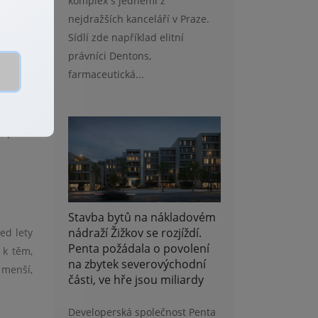
komplex s jedněmi z
nejdražších kanceláří v Praze.
Sídlí zde například elitní
právníci Dentons,
farmaceutická...
růstu a
mu sice
, proto
Stavba bytů na nákladovém
nádraží Žižkov se rozjíždí.
ed lety
Penta požádala o povolení
 k těm,
na zbytek severovýchodní
 menší,
části, ve hře jsou miliardy
Developerská společnost Penta