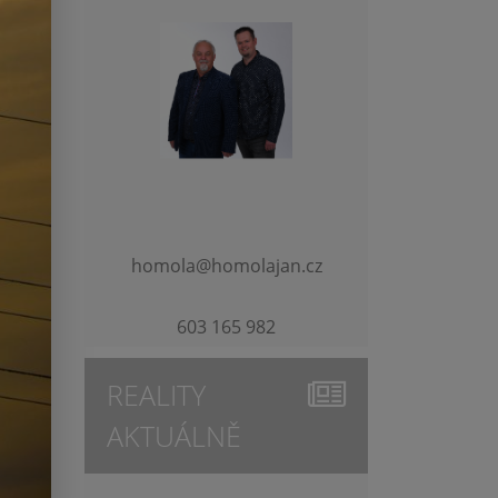
homola@homolajan.cz
603 165 982
REALITY
AKTUÁLNĚ