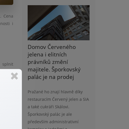
t. Cena
nosti i
Domov Červeného
jelena i elitních
právníků změní
 splnit
majitele. Šporkovský
tože se
palác je na prodej
o plynu
Pražané ho znají hlavně díky
restauracím Červený jelen a SIA
a také cukráři Skálovi.
Šporkovský palác je ale
kud vám
především administrativní
začátku