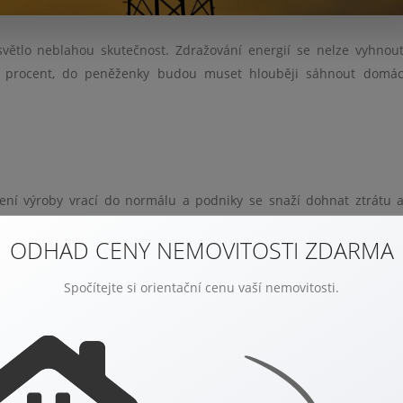
světlo neblahou skutečnost. Zdražování energií se nelze vyhnou
ky procent, do peněženky budou muset hlouběji sáhnout domác
ní výroby vrací do normálu a podniky se snaží dohnat ztrátu a
jem odebírané energie. Zároveň se zdražily emisní povolenky, pro
ODHAD CENY NEMOVITOSTI ZDARMA
energie. Posledním důvodem je zájem na omezení dodávek zemníh
Spočítejte si orientační cenu vaší nemovitosti.
TELI
ateli můžete dle podmínek, které jsou definovány smlouvou. Po
 od smlouvy bez sankcí ve lhůtě nejpozději 10 dní před termínem 