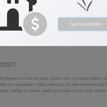
VELKOOBCHODNÍ CENY
Spočítat ZDARMA
kzvanou velkoobchodní cenou. Cena je plovoucí a mění se podle 
být nikdy jistý měsíčními náklady na energie. Pokles na burze 
pak okamžitě zdraží. Predikce se kloní spíše k budoucímu růstu cen
.
ITOST?
ého domova více než kdy jindy. Zatímco účty za energie kupující př
azatelů při rozhodování. Pokud máte pocit, že vaše nemovitost patří
ými náklady na provoz, zvažte její prodej a koupi jiné, novější,