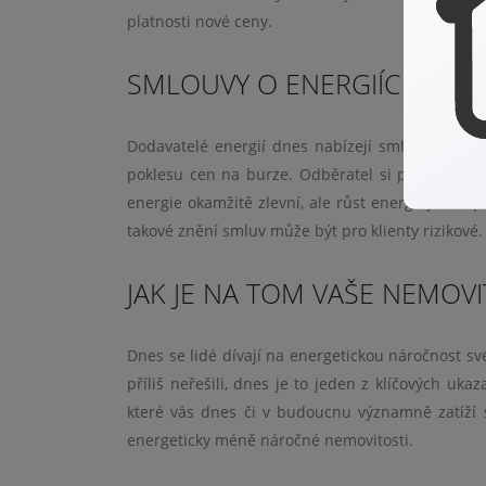
platnosti nové ceny.
SMLOUVY O ENERGIÍCH ZA 
Dodavatelé energií dnes nabízejí smlouvy s ta
poklesu cen na burze. Odběratel si pak nemůže 
energie okamžitě zlevní, ale růst energií je nao
takové znění smluv může být pro klienty rizikové
JAK JE NA TOM VAŠE NEMOV
Dnes se lidé dívají na energetickou náročnost sv
příliš neřešili, dnes je to jeden z klíčových uk
které vás dnes či v budoucnu významně zatíží sv
energeticky méně náročné nemovitosti.