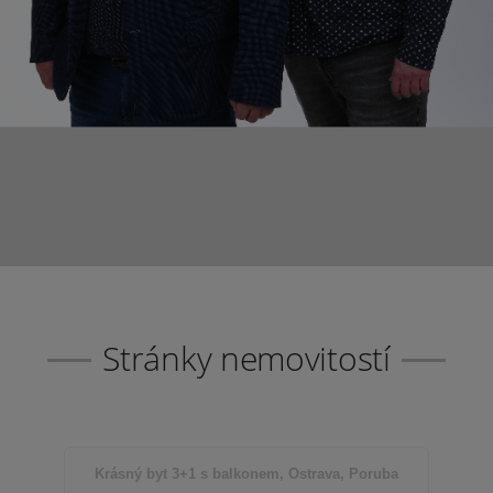
Stránky nemovitostí
Krásný byt 3+1 s balkonem, Ostrava, Poruba