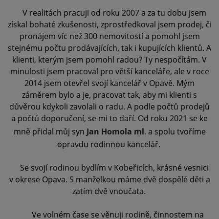
V realitách pracuji od roku 2007 a za tu dobu jsem
získal bohaté zkušenosti, zprostředkoval jsem prodej, či
pronájem víc než 300 nemovitostí a pomohl jsem
stejnému počtu prodávajících, tak i kupujících klientů. A
klienti, kterým jsem pomohl radou? Ty nespočítám. V
minulosti jsem pracoval pro větší kanceláře, ale v roce
2014 jsem otevřel svojí kancelář v Opavě. Mým
záměrem bylo a je, pracovat tak, aby mi klienti s
důvěrou kdykoli zavolali o radu. A podle počtů prodejů
a počtů doporučení, se mi to daří. Od roku
2021 se ke
mně přidal můj syn
Jan Homola ml
. a spolu tvoříme
opravdu rodinnou kancelář.
Se svojí rodinou bydlím v Kobeřicích, krásné vesnici
v okrese Opava. S manželkou máme dvě dospělé děti a
zatím dvě vnoučata.
Ve volném čase se věnuji rodině, činnostem na