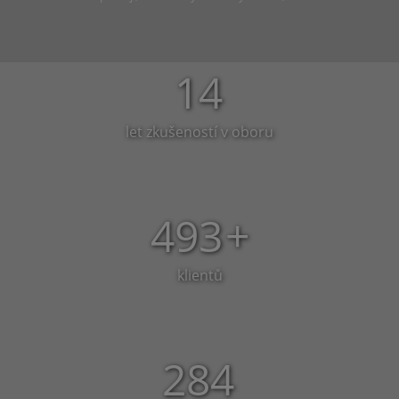
14
let zkušeností v oboru
493
+
klientů
284