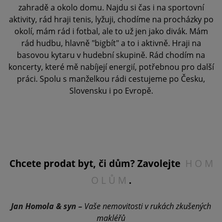
zahradě a okolo domu. Najdu si čas i na sportovní
aktivity, rád hraji tenis, lyžuji, chodíme na procházky po
okolí, mám rád i fotbal, ale to už jen jako divák. Mám
rád hudbu, hlavně "bigbít" a to i aktivně. Hraji na
basovou kytaru v hudební skupině. Rád chodím na
koncerty, které mě nabíjejí energií, potřebnou pro další
práci. Spolu s manželkou rádi cestujeme po Česku,
Slovensku i po Evropě.
Chcete prodat byt, či dům? Zavolejte
H O M
O L Ů M
.
Jan Homola & syn –
Vaše nemovitosti v rukách zkušených
makléřů