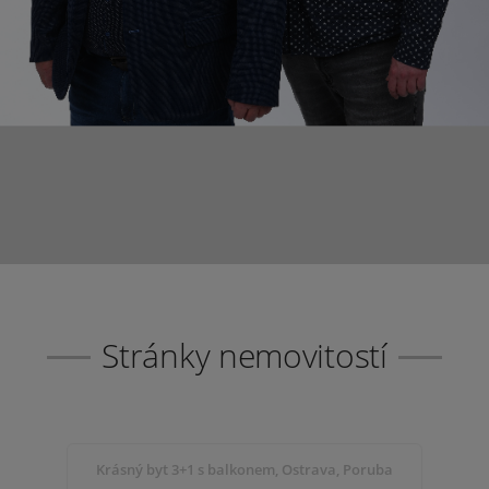
Stránky nemovitostí
Krásný byt 3+1 s balkonem, Ostrava, Poruba