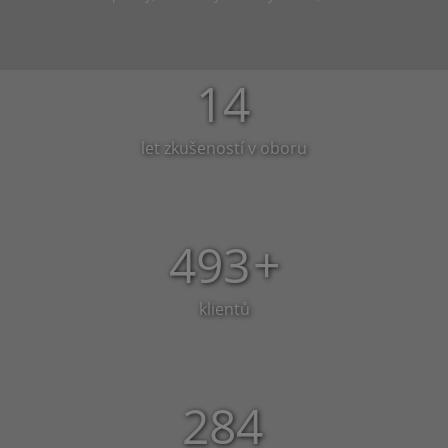
14
let zkušeností v oboru
493
+
klientů
284