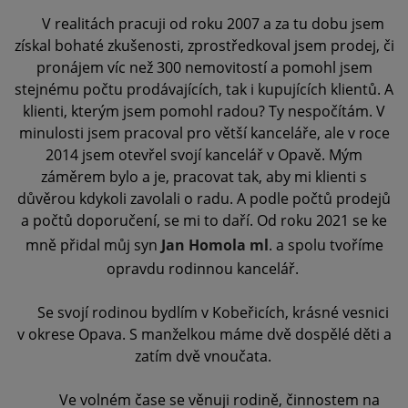
V realitách pracuji od roku 2007 a za tu dobu jsem
získal bohaté zkušenosti, zprostředkoval jsem prodej, či
pronájem víc než 300 nemovitostí a pomohl jsem
stejnému počtu prodávajících, tak i kupujících klientů. A
klienti, kterým jsem pomohl radou? Ty nespočítám. V
minulosti jsem pracoval pro větší kanceláře, ale v roce
2014 jsem otevřel svojí kancelář v Opavě. Mým
záměrem bylo a je, pracovat tak, aby mi klienti s
důvěrou kdykoli zavolali o radu. A podle počtů prodejů
a počtů doporučení, se mi to daří. Od roku
2021 se ke
mně přidal můj syn
Jan Homola ml
. a spolu tvoříme
opravdu rodinnou kancelář.
Se svojí rodinou bydlím v Kobeřicích, krásné vesnici
v okrese Opava. S manželkou máme dvě dospělé děti a
zatím dvě vnoučata.
Ve volném čase se věnuji rodině, činnostem na