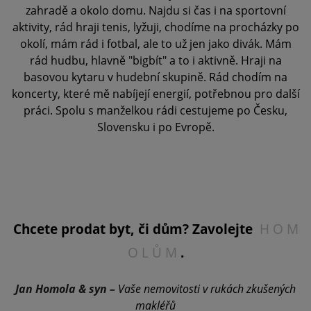
zahradě a okolo domu. Najdu si čas i na sportovní
aktivity, rád hraji tenis, lyžuji, chodíme na procházky po
okolí, mám rád i fotbal, ale to už jen jako divák. Mám
rád hudbu, hlavně "bigbít" a to i aktivně. Hraji na
basovou kytaru v hudební skupině. Rád chodím na
koncerty, které mě nabíjejí energií, potřebnou pro další
práci. Spolu s manželkou rádi cestujeme po Česku,
Slovensku i po Evropě.
Chcete prodat byt, či dům? Zavolejte
H O M
O L Ů M
.
Jan Homola & syn –
Vaše nemovitosti v rukách zkušených
makléřů