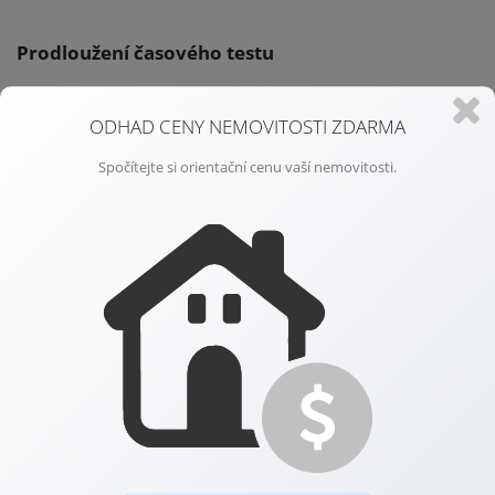
Prodloužení časového testu
S určitými výjimkami platilo, že je vlastník nemovitosti osvobozen od
ODHAD CENY NEMOVITOSTI ZDARMA
daně z příjmů při jejím prodeji v případě, že prodávanou nemovitost
vlastní alespoň po dobu 5 let (tzv. časový test). Tato doba se
Spočítejte si orientační cenu vaší nemovitosti.
prodlužuje na 10 let. Uvedené neplatí u případů, kdy má majitel
v prodávaném rodinném domě či jednotce trvalé bydliště, v takovém
případě je i nadále lhůta dvouletá.
Snížení odpočtu úroků u hypoték
V rámci přijímaného zákona o zrušení daně z nabytí nemovitých věcí
došlo ke snížení maximálního odpočtu úhrnné částky úroků
u hypoték (ze všech úvěrů poplatníků v téže společně hospodařící
domácnosti), o kterou je možné snížit základ daně ze současných
300.000,- Kč na 150.000,- Kč ročně.