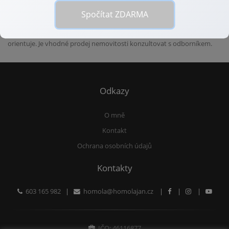
Spočítat ZDARMA
Každopádně doporučuji,
poradit se před prodejem nemovitosti s
profesionálem
, který tyto praktické kroky zná a velmi dobře se v nich
orientuje. Je vhodné prodej nemovitosti konzultovat s odborníkem.
Odkazy
O mně
Kontakt
Ochrana osobních údajů
Kontakty
603 165 982
|
homola@homolajan.cz
|
|
|
IČO: 46116877