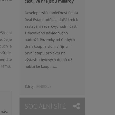
části, ve hře jsou miliardy
Developerská společnost Penta
Real Estate udělala další krok k
zastavění severovýchodní části
šit ani
žižkovského nákladového
e, že je
nádraží. Pozemky od Českých
duch a
drah koupila vloni v říjnu –
é
všude.
první etapu projektu na
 nemáte
výstavbu bytových domů už
 rámu.
nabízí ke koupi, s...
Zdroj:
IHNED.cz
SOCIÁLNÍ SÍTĚ
 nás.