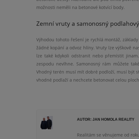
mo
žnosti neměli na betonov
é
kotvící body.
Zemní vruty a samonosný podlahov
Výhodou tohoto řešení je rychlá
mont
áž
, z
áklady
žádn
é
kopání a odvoz hlíny. Vruty lze výškově na
lze tak
é
kdykoli odstranit nebo přemístit jinam.
zespodu nevlhne. Samonosný rám můžete tak
Vhodný ter
é
n musí mít dobr
é
podloží, musí být 
vhodn
é
podlaží a nechcete betonovat celou ploch
AUTOR: JAN HOMOLA REALITY
Realitám se věnujeme od roku