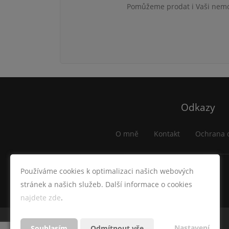
Pomůžeme prodat i Vaši nemov
Odkazy
O mně
Kontakt
Ochrana 
Používáme cookies k optimalizaci našich webových
stránek a našich služeb. Další informace o cookies
najdete zde
.
Nastavení
Souhlasím
Odmítnout vše