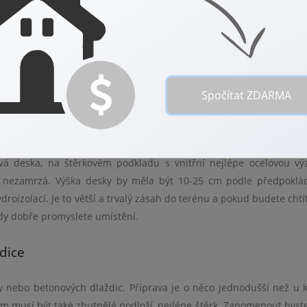
zahradní
domek
omek velký a k čemu bude složit, kde bude stát, př
ich
ází na řadu v
d
é
m případě kvalitně provedená, rovná a ve výšce zhruba 5-1
Spočítat ZDARMA
á deska, na štěrkov
é
m podkladu s vnitřní nejl
é
pe ocelovou vý
á nezamrzá. Výška desky by měla být 10-25 cm podle předpoklá
roizolací. Je to větší a trvalý zásah do ter
é
nu a pokud budete chtí
tedy dobře promyslete umístění.
dice
y nebo betonových dlaždic. Příprava je o něco jednodušší než u k
m musí být tak
é
zhutněl
é
podloží, nejl
é
pe štěrk. Zapomenout byste