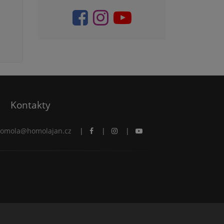
Kontakty
omola@homolajan.cz
|
|
|