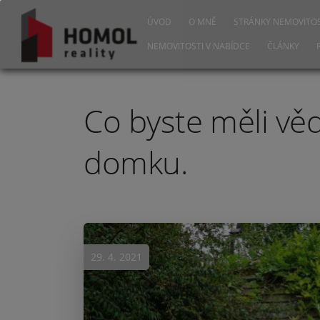
ÚVOD
O MNĚ
STRÁNKY NEMOVITOS
NEMOVITOSTI V NABÍDCE
ČLÁNKY
Co byste měli věd
domku.
29. 4. 2021