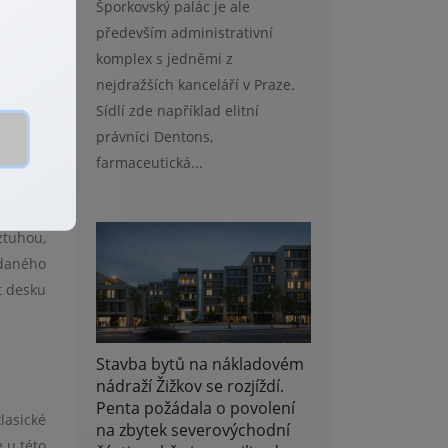
Šporkovský palác je ale
především administrativní
komplex s jedněmi z
yřešení
nejdražších kanceláří v Praze.
0 cm na
Sídlí zde například elitní
právníci Dentons,
farmaceutická...
ztuhou,
dan
é
ho
t desku
Stavba bytů na nákladovém
nádraží Žižkov se rozjíždí.
Penta požádala o povolení
lasick
é
na zbytek severovýchodní
 u t
é
to