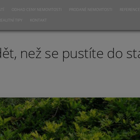
TÍ
ODHAD CENY NEMOVITOSTI
PRODANÉ NEMOVITOSTI
REFERENCE
REALITNÍ TIPY
KONTAKT
ět, než se pustíte do s