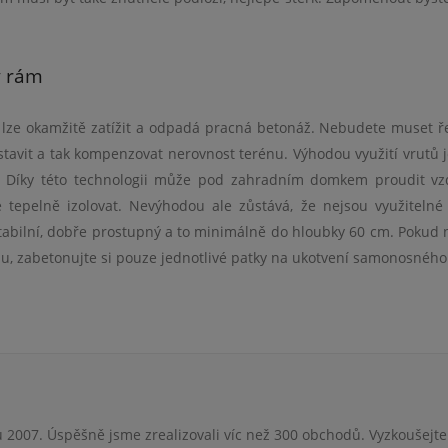
ý rám
 lze okamžitě zatížit a odpadá pracná
beton
áž. Nebudete muset ře
stavit a tak kompenzovat nerovnost ter
é
nu. Výhodou využití vrutů j
 Díky t
é
to technologii může pod zahradním domkem proudit vz
é
tepelně izolovat. Nevýhodou ale zůstává, že nejsou využiteln
stabilní, dobře prostupný
a to minim
álně do hloubky 60 cm. Pokud
u, zabetonujte si pouze jednotliv
é
patky na ukotvení samonosn
é
ho
 2007. Úspěšně jsme zrealizovali víc než 300 obchodů. Vyzkoušejte