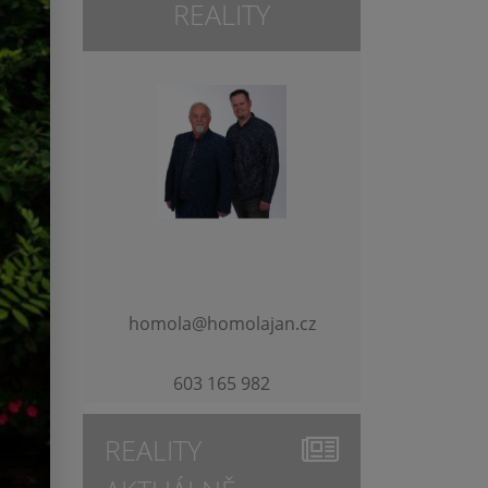
REALITY
homola@homolajan.cz
603 165 982
REALITY