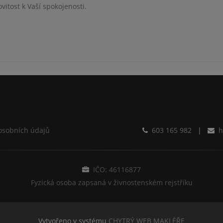
itost k Vaší spokojenosti.
osobních údajů
603 165 982
|
h
IČO: 46116877
Fyzická osoba zapsaná v živnostenském rejstříku
Vytvořeno v systému
CHYTRÝ WEB MAKLÉŘE