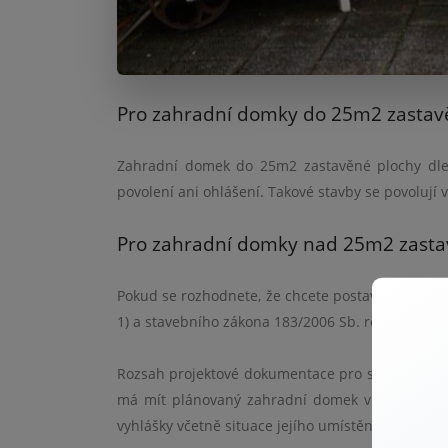
Pro zahradní domky do 25m2 zastav
Zahradní domek do 25m2 zastavěn
é
plochy dl
povolení ani ohlášení. Takov
é
stavby se povolují
Pro zahradní domky nad 25m2 zast
Pokud se rozhodnete, že chcete postavit zahrad
1) a stavebního zákona 183/2006 Sb. rozhodnutí
Rozsah projektov
é
dokumentace pro stavební pov
má mí
t pl
ánovaný zahradní domek více než 25
vyhlášky včetně situace její
ho um
ístění. To je ji