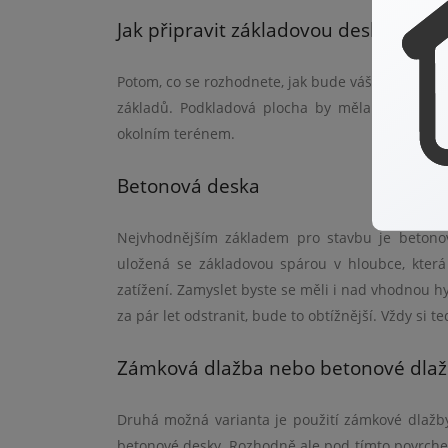
Jak připravit základovou desku pod 
Potom, co se rozhodnete, jak bude váš zahradní d
základů. Podkladová plocha by měla být v kaž
okolní
m ter
é
nem.
Betonová
deska
Nejvhodnějším základem pro stavbu je betonov
uložená se základovou spárou v hloubce, kter
zatížení. Zamyslet byste se měli i nad vhodnou hyd
za pár let odstranit, bude to obtížnější. Vždy si 
Zámková dlažba nebo betonov
é
dlaž
Druhá možná varianta je použití zámkov
é
dlažb
betonov
é
desky. Rozhodně ale pod tímto povrche