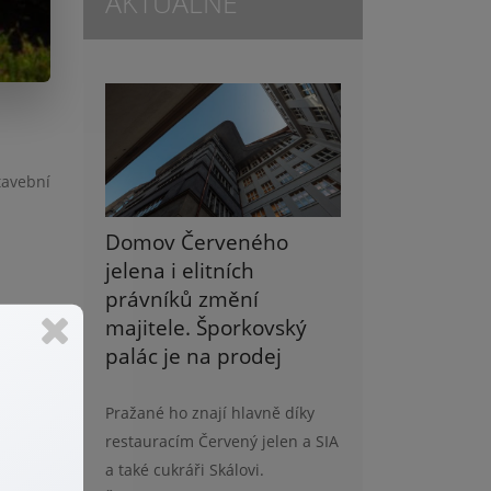
AKTUÁLNĚ
tavební
Domov Červeného
jelena i elitních
právníků změní
majitele. Šporkovský
03 odst.
palác je na prodej
Jestliže
Pražané ho znají hlavně díky
ahu dle
restauracím Červený jelen a SIA
a také cukráři Skálovi.