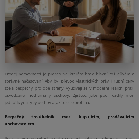
Prodej nemovitosti je proces, ve kterém hraje hlavní roli důvěra a
správné načasování. Aby byl převod vlastnických práv i kupní ceny
zcela bezpečný pro obě strany, využívají se v moderní realitní praxi
osvědčené mechanismy úschovy. Zjistěte, jaké jsou rozdíly mezi
jednotlivými typy úschov a jak to celé probíhá.
Bezpečný trojúhelník mezi kupujícím, prodávajícím
a schovatelem
Při prodeji nemovitosti vzniká specifická situace, kdy jedna strana