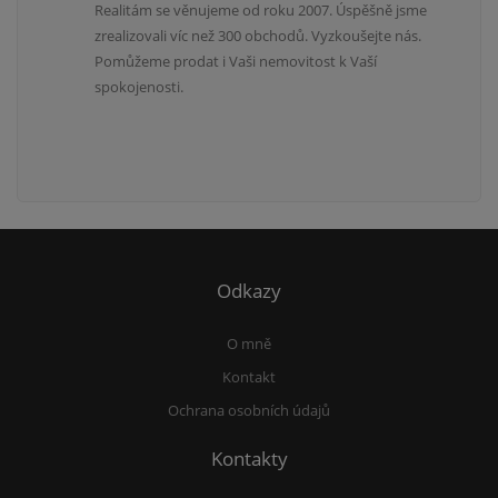
Realitám se věnujeme od roku 2007. Úspěšně jsme
zrealizovali víc než 300 obchodů. Vyzkoušejte nás.
Pomůžeme prodat i Vaši nemovitost k Vaší
spokojenosti.
Odkazy
O mně
Kontakt
Ochrana osobních údajů
Kontakty