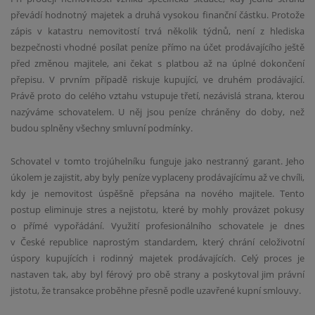
převádí hodnotný majetek a druhá vysokou finanční částku. Protože
zápis v katastru nemovitostí trvá několik týdnů, není z hlediska
bezpečnosti vhodné posílat peníze přímo na účet prodávajícího ještě
před změnou majitele, ani čekat s platbou až na úplné dokončení
přepisu. V prvním případě riskuje kupující, ve druhém prodávající.
Právě proto do celého vztahu vstupuje třetí, nezávislá strana, kterou
nazýváme schovatelem. U něj jsou peníze chráněny do doby, než
budou splněny všechny smluvní podmínky.
Schovatel v tomto trojúhelníku funguje jako nestranný garant. Jeho
úkolem je zajistit, aby byly peníze vyplaceny prodávajícímu až ve chvíli,
kdy je nemovitost úspěšně přepsána na nového majitele. Tento
postup eliminuje stres a nejistotu, které by mohly provázet pokusy
o přímé vypořádání. Využití profesionálního schovatele je dnes
v České republice naprostým standardem, který chrání celoživotní
úspory kupujících i rodinný majetek prodávajících. Celý proces je
nastaven tak, aby byl férový pro obě strany a poskytoval jim právní
jistotu, že transakce proběhne přesně podle uzavřené kupní smlouvy.