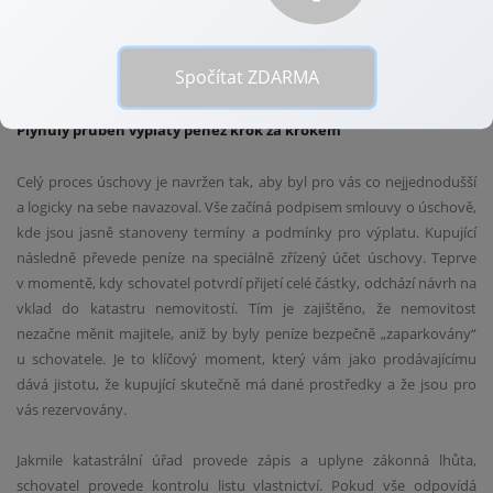
drobné výhody v rychlosti nebo administrativní náročnosti.
Společným jmenovatelem všech tří variant je však vysoká míra
zabezpečení, která je nesrovnatelně vyšší než jakékoliv soukromé
Spočítat ZDARMA
dohody o platbě na běžný účet.
Plynulý průběh výplaty peněz krok za krokem
Celý proces úschovy je navržen tak, aby byl pro vás co nejjednodušší
a logicky na sebe navazoval. Vše začíná podpisem smlouvy o úschově,
kde jsou jasně stanoveny termíny a podmínky pro výplatu. Kupující
následně převede peníze na speciálně zřízený účet úschovy. Teprve
v momentě, kdy schovatel potvrdí přijetí celé částky, odchází návrh na
vklad do katastru nemovitostí. Tím je zajištěno, že nemovitost
nezačne měnit majitele, aniž by byly peníze bezpečně „zaparkovány“
u schovatele. Je to klíčový moment, který vám jako prodávajícímu
dává jistotu, že kupující skutečně má dané prostředky a že jsou pro
vás rezervovány.
Jakmile katastrální úřad provede zápis a uplyne zákonná lhůta,
schovatel provede kontrolu listu vlastnictví. Pokud vše odpovídá