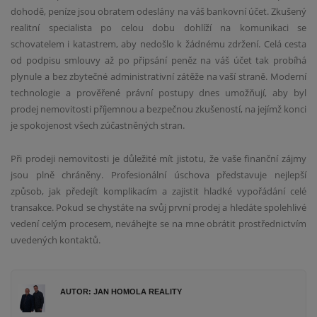
dohodě, peníze jsou obratem odeslány na váš bankovní účet. Zkušený
realitní specialista po celou dobu dohlíží na komunikaci se
schovatelem i katastrem, aby nedošlo k žádnému zdržení. Celá cesta
od podpisu smlouvy až po připsání peněz na váš účet tak probíhá
plynule a bez zbytečné administrativní zátěže na vaší straně. Moderní
technologie a prověřené právní postupy dnes umožňují, aby byl
prodej nemovitosti příjemnou a bezpečnou zkušeností, na jejímž konci
je spokojenost všech zúčastněných stran.
Při prodeji nemovitosti je důležité mít jistotu, že vaše finanční zájmy
jsou plně chráněny. Profesionální úschova představuje nejlepší
způsob, jak předejít komplikacím a zajistit hladké vypořádání celé
transakce. Pokud se chystáte na svůj první prodej a hledáte spolehlivé
vedení celým procesem, neváhejte se na mne obrátit prostřednictvím
uvedených kontaktů.
AUTOR: JAN HOMOLA REALITY