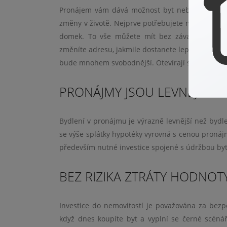
Pronájem vám dává možnost byt nebo dům relati
změny v životě. Nejprve potřebujete malý byt, 
domek. To vše můžete mít bez závazků. Snad
změníte adresu, jakmile dostanete lepší pracovní
bude mnohem svobodnější. Otevírají se vám větší 
PRONÁJMY JSOU LEVNĚJŠÍ
Bydlení v pronájmu je výrazně levnější než bydle
se výše splátky hypotéky vyrovná s cenou pronájmu
především nutné investice spojené s údržbou bytu
BEZ RIZIKA ZTRÁTY HODNOT
Investice do nemovitostí je považována za bezp
když dnes koupíte byt a vyplní se černé scéná