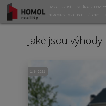
ÚVOD
O MNĚ
STRÁNKY NEMOVITOS
NEMOVITOSTI V NABÍDCE
ČLÁNKY
Jaké jsou výhody 
2. 9. 2022