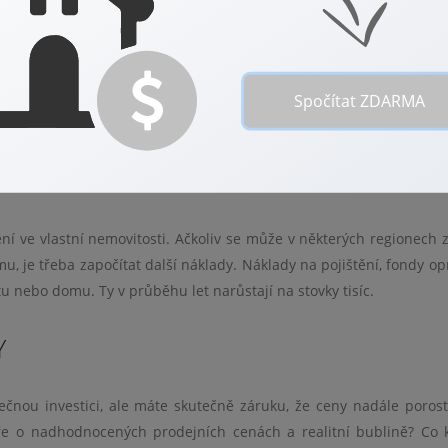
vně brzy opustit a uzavřít nájemní smlouvu jinde. To přesně k
pro rodinu se hodí velký dům a v důchodovém věku uvítáte menší p
no se přestěhujete, když vám nebudou vyhovovat sousedé, jed
 nabídku. Nebudete vázáni povinností zůstávat na jednom místě, vá
Spočítat ZDARMA
možnosti cestování jak v osobním životě tak při cestování za prací
ní ve vlastní nemovitosti. Ačkoliv se může v některých regionech z
, je třeba započítat další náklady. Náklady na pojištění, fondy opr
 nebo domu. Ty v průběhu let narůstají na stovky tisíc.
Y
ečnou investici, ale máte skutečně záruku, že ceny nadále poros
ře o nadhodnocených prodejních cenách a realitní bublině? Co 