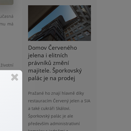
oučasná
ájmu má
Domov Červeného
jelena i elitních
právníků změní
životní
majitele. Šporkovský
ájmu.
palác je na prodej
ě bydlí
Pražané ho znají hlavně díky
á celou
restauracím Červený jelen a SIA
a také cukráři Skálovi.
Šporkovský palác je ale
především administrativní