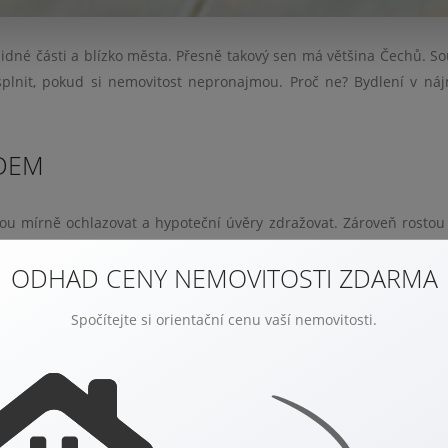
dné části a blízko města. Přesně takový sen má většina Čechů. S
splnit, pokud si nemovitost nepronajmou. Proč ne? Bydlení v n
NDEM
ou mírně ochlazovat a hypoteční úvěry zdražovat. Zároveň rostou 
le většímu počtu lidí a ti poptávku obracejí k nemovitostem k pron
ODHAD CENY NEMOVITOSTI ZDARMA
poptávka po pronájmu až dvojnásobně.
zřejmé, že bude ve společnosti přibývat těch, kteří dlouhodob
Spočítejte si orientační cenu vaší nemovitosti.
dků, že nájem je dočasné a nevyhovující řešení. Bydlení v nájmu m