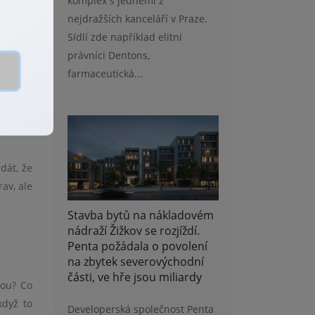
komplex s jedněmi z
opíruje
nejdražších kanceláří v Praze.
řízemní
Sídlí zde například elitní
noduše
právníci Dentons,
š život
farmaceutická...
.
dát, že
av, ale
Stavba bytů na nákladovém
nádraží Žižkov se rozjíždí.
Penta požádala o povolení
na zbytek severovýchodní
části, ve hře jsou miliardy
tou? Co
když to
Developerská společnost Penta