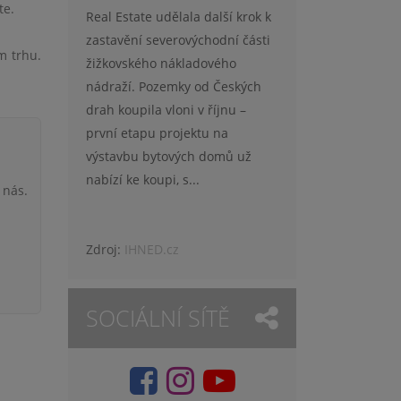
te.
Real Estate udělala další krok k
zastavění severovýchodní části
m trhu.
žižkovského nákladového
nádraží. Pozemky od Českých
drah koupila vloni v říjnu –
první etapu projektu na
výstavbu bytových domů už
nabízí ke koupi, s...
 nás.
Zdroj:
IHNED.cz
SOCIÁLNÍ SÍTĚ