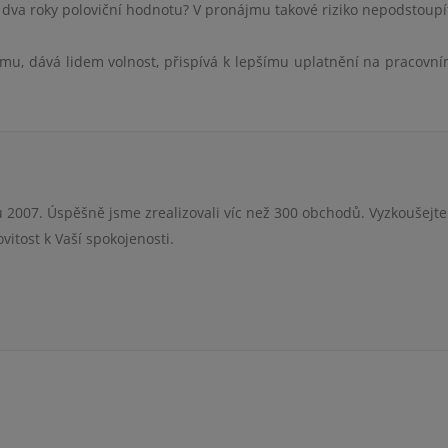
a dva roky poloviční hodnotu? V pronájmu takové riziko nepodstoupí
mu, dává lidem volnost, přispívá k lepšímu uplatnění na pracovní
 2007. Úspěšně jsme zrealizovali víc než 300 obchodů. Vyzkoušejte
itost k Vaší spokojenosti.