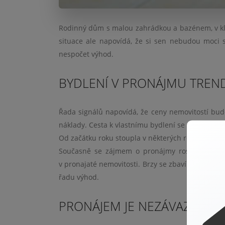
Rodinný dům s malou zahrádkou a bazénem, v kli
situace ale napovídá, že si sen nebudou moci 
nespočet výhod.
BYDLENÍ V PRONÁJMU TRE
Řada signálů napovídá, že ceny nemovitostí bud
náklady. Cesta k vlastnímu bydlení se uzavírá stá
Od začátku roku stoupla v některých regionech 
Současně se zájmem o pronájmy roste cena. Je 
v pronajaté nemovitosti. Brzy se zbavíme předsu
řadu výhod.
PRONÁJEM JE NEZÁVAZNÝ