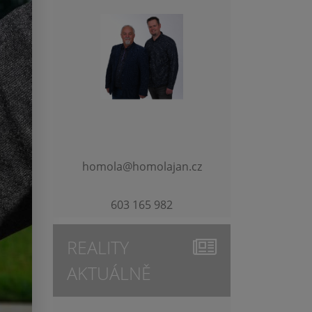
homola@homolajan.cz
603 165 982
REALITY
AKTUÁLNĚ