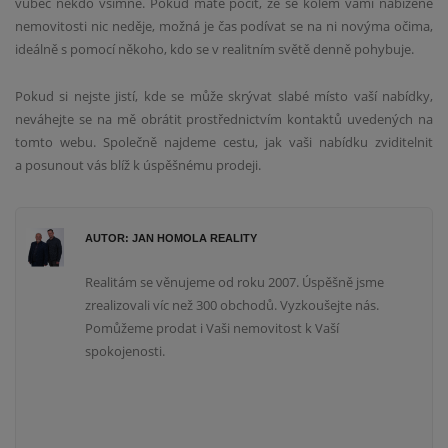
vůbec někdo všimne. Pokud máte pocit, že se kolem vámi nabízené
nemovitosti nic neděje, možná je čas podívat se na ni novýma očima,
ideálně s pomocí někoho, kdo se v realitním světě denně pohybuje.
Pokud si nejste jistí, kde se může skrývat slabé místo vaší nabídky,
neváhejte se na mě obrátit prostřednictvím kontaktů uvedených na
tomto webu. Společně najdeme cestu, jak vaši nabídku zviditelnit
a posunout vás blíž k úspěšnému prodeji.
AUTOR: JAN HOMOLA REALITY
Realitám se věnujeme od roku 2007. Úspěšně jsme
zrealizovali víc než 300 obchodů. Vyzkoušejte nás.
Pomůžeme prodat i Vaši nemovitost k Vaší
spokojenosti.