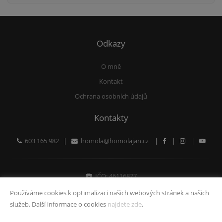
Odkazy
O mně
Kontakt
Ochrana osobních údajů
Kontakty
603 165 982
|
homola@homolajan.cz
|
|
|
IČO: 46116877
Fyzická osoba zapsaná v živnostenském rejstříku
Používáme cookies k optimalizaci našich webových stránek a našich
služeb. Další informace o cookies
najdete zde
.