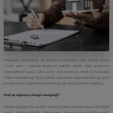
Prodáváte nemovitost, ale odezva je minimální nebo žádná? Nejste
v tom sami. I zdánlivě atraktivní nabídky někdy míjejí pozornost
potenciálních kupců. Často za tím stojí drobnosti, které si prodávající
vůbec neuvědomují. Tento článek vám ukáže nejčastější důvody, proč
prodej vázne, a nabídne praktické tipy, jak situaci změnit k lepšímu.
Proč se zájemci o koupi neozývají?
Prvním signálem, že se něco nedaří, je často nulová odezva, čili žádné
zprávy, žádné prohlídky, žádní zájemci. Mnozí prodávající přitom věří,