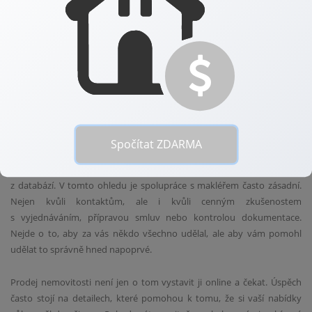
pokud víme, kde hledat. Prvním krokem je důkladná revize celé
nabídky: od ceny přes fotky až po samotný text inzerátu. Vyplatí se
nechat si poradit od někoho, kdo má s realitami zkušenosti a vidí věci
z odstupu. Například profesionální fotografie, správně nastavené
osvětlení a úklid prostoru dokážou udělat z průměrného bytu lákavý
domov. Stejně tak dobře napsaný popis by měl nejen informovat, ale
i vyvolat emoci a vzbudit v zájemci chuť přijít se podívat osobně.
Zároveň je důležité nabídku správně zacílit a dostat ji k co nejširšímu
Spočítat ZDARMA
publiku. To obnáší nejen inzerci na různých realitních serverech, ale
i aktivní propagaci na sociálních sítích nebo oslovení zájemců
z databází. V tomto ohledu je spolupráce s makléřem často zásadní.
Nejen kvůli kontaktům, ale i kvůli cenným zkušenostem
s vyjednáváním, přípravou smluv nebo kontrolou dokumentace.
Nejde o to, aby za vás někdo všechno udělal, ale aby vám pomohl
udělat to správně hned napoprvé.
Prodej nemovitosti není jen o tom vystavit ji online a čekat. Úspěch
často stojí na detailech, které pomohou k tomu, že si vaší nabídky