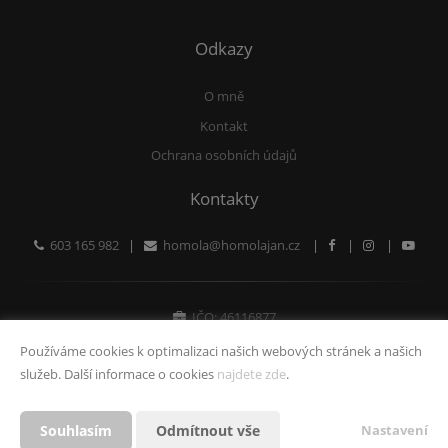
Odkazy
O mně
Kontakt
Ochrana osobních údajů
Kontakty
603 165 982
|
homola@homolajan.cz
|
|
|
IČO: 46116877
Fyzická osoba zapsaná v živnostenském rejstříku
Používáme cookies k optimalizaci našich webových stránek a našich
služeb. Další informace o cookies
najdete zde
.
Vytvořeno v systému
CHYTRÝ WEB MAKLÉŘE
Souhlasím
Odmítnout vše
Nastavení
2026 © Tomawell s.r.o.