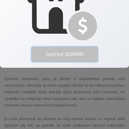
důsledku emocionálního připojení k nemovitosti a investicím, které do
ní vložili.
Představme si například, že jste během let investovali hodně času a
peněz do úprav svého domu. Možná jste položili novou podlahu nebo
postavili pergolu na zahradě. Tyto změny pro vás znamenají zvýšení
hodnoty vaší nemovitosti, ale pro potenciálního kupce to může být
jen detail nijak nenarušující jeho pohled na cenu.
Spočítat ZDARMA
Jak správně stanovit cenu?
Správné stanovení ceny je klíčem k úspěšnému prodeji vaší
nemovitosti. Mnohdy se může vyplatit obrátit se na odbornou pomoc
realitního makléře který dokáže zjistit skutečnou tržní hodnotu. Ve
výsledku by měla být cena nastavena tak, aby co nejlépe odpovídala
hodnotě, kterou nemovitost skutečně má.
Je zcela přirozené, že chceme za svůj domov dostat co nejvíce. Měli
bychom ale mít na paměti, že naše očekávání nemusí odpovídat