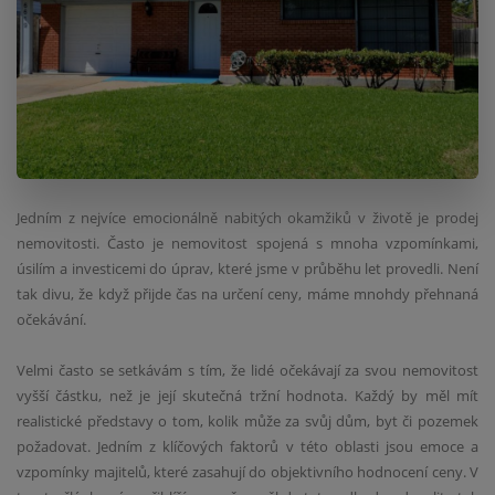
Jedním z nejvíce emocionálně nabitých okamžiků v životě je prodej
nemovitosti. Často je nemovitost spojená s mnoha vzpomínkami,
úsilím a investicemi do úprav, které jsme v průběhu let provedli. Není
tak divu, že když přijde čas na určení ceny, máme mnohdy přehnaná
očekávání.
Velmi často se setkávám s tím, že lidé očekávají za svou nemovitost
vyšší částku, než je její skutečná tržní hodnota. Každý by měl mít
realistické představy o tom, kolik může za svůj dům, byt či pozemek
požadovat. Jedním z klíčových faktorů v této oblasti jsou emoce a
vzpomínky majitelů, které zasahují do objektivního hodnocení ceny. V