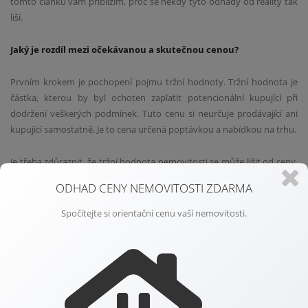
tomto článku vám přiblížím, proč se někdy tyto odhady od reality tak
liší.
Jaký je rozdíl mezi očekávanou a skutečnou cenou?
Prvním krokem je pochopení pojmu tržní hodnoty. Tržní hodnota je
částka, kterou by byl ochoten zaplatit potencionální kupující při
dodržení veškerých podmínek. Tuto cenu si neurčuje prodávající ani
kupující samostatně. Je to cena určená poptávkou a nabídkou na trhu.
Je třeba zdůraznit, že tržní hodnota nemovitosti se může lišit od ceny,
kterou si my jako majitelé přejeme za nemovitost obdržet. A to právě z
ODHAD CENY NEMOVITOSTI ZDARMA
emočního důvodu nebo nedostatečné znalosti realitního trhu a jeho
trendů.
Spočítejte si orientační cenu vaší nemovitosti.
Vliv emocí na stanovení ceny
Podle různých studií a výzkumů jsou emocionální faktory jedními z
hlavních ovlivňujících aspektů cen nemovitosti. Majitelé často hodnotí
svoji nemovitost vyšší, než je její skutečná tržní hodnota. A to v