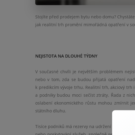
Stojíte před prodejem bytu nebo domu? Chystáte s
jak realitní trh promění mimořádná opatření v so
NEJISTOTA NA DLOUHÉ TÝDNY
V současné chvíli je největším problémem nejist
nebo v tom, zda se budou přijatá opatření nad
k predikcím vývoje trhu. Realitní trh, akciový trh
a podniky budou moci sečíst ztráty. Řada z ni
oslabení ekonomického růstu mohou zmírnit je
státního dluhu.
Tisíce podniků má rezervy na udržení zaměstnanc
nebo poskytování služeb, společně se zahrani