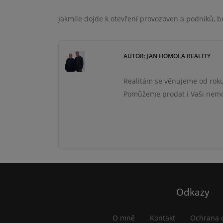
Jakmile dojde k otevření provozoven a podniků, 
AUTOR: JAN HOMOLA REALITY
Realitám se věnujeme od roku
Pomůžeme prodat i Vaši nemov
Odkazy
O mně
Kontakt
Ochrana 