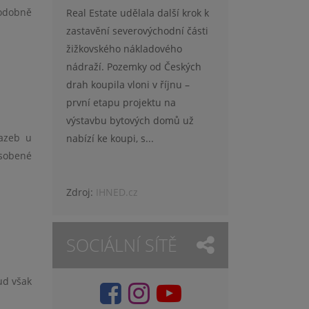
podobně
Real Estate udělala další krok k
zastavění severovýchodní části
žižkovského nákladového
nádraží. Pozemky od Českých
drah koupila vloni v říjnu –
první etapu projektu na
výstavbu bytových domů už
sazeb u
nabízí ke koupi, s...
ůsobené
Zdroj:
IHNED.cz
SOCIÁLNÍ SÍTĚ
ud však