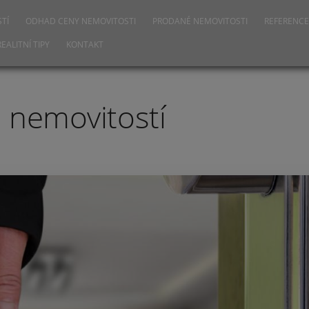
TÍ
ODHAD CENY NEMOVITOSTI
PRODANÉ NEMOVITOSTI
REFERENCE
REALITNÍ TIPY
KONTAKT
h nemovitostí