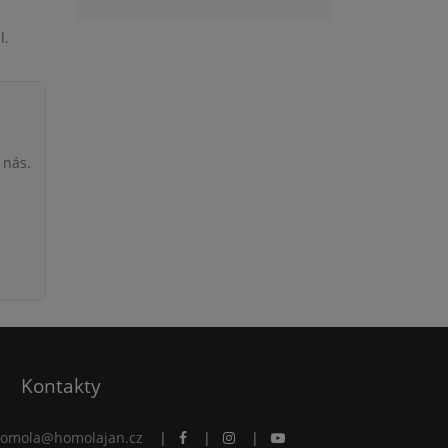
l.
 nás.
Kontakty
omola@homolajan.cz
|
|
|