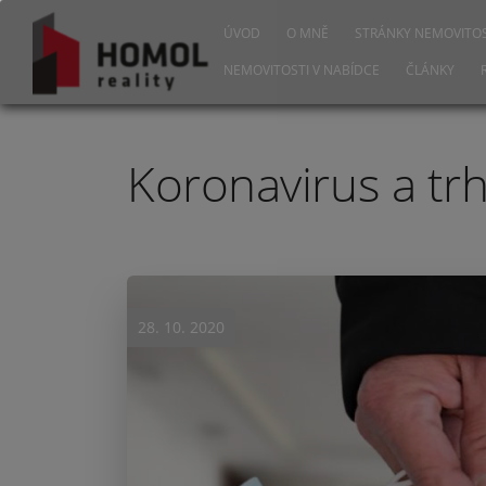
ÚVOD
O MNĚ
STRÁNKY NEMOVITOS
NEMOVITOSTI V NABÍDCE
ČLÁNKY
Koronavirus a tr
28. 10. 2020