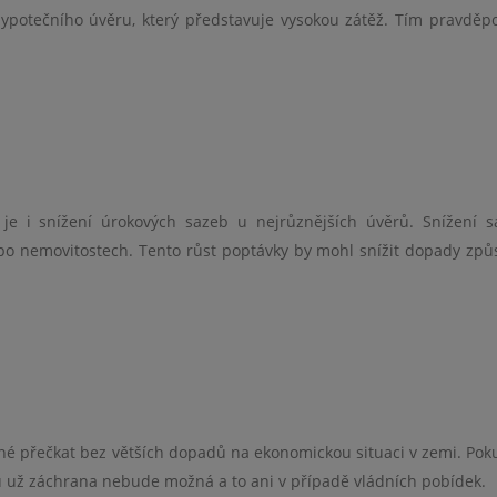
ypotečního úvěru, který představuje vysokou zátěž. Tím pravdě
 je i snížení úrokových sazeb u nejrůznějších úvěrů. Snížení 
po nemovitostech. Tento růst poptávky by mohl snížit dopady zp
né přečkat bez větších dopadů na ekonomickou situaci v zemi. Pok
ů už záchrana nebude možná a to ani v případě vládních pobídek.