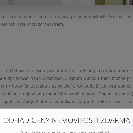
e sjednat hypoteční úvěr a vybrat první nemovitost? Pak vás jistě 
uvislosti s nákazou koronavirem.
ota. Odborníci nejsou jednotní v tom, kdy se podaří šíření viru z
ále zpřísňovat nebo uvolňovat. Z tohoto důvodu není možné při
 i trh kryptoměn zareaguje až ve chvíli, kdy bude šíření viru pod ko
ch zanikne a objeví se propouštění zaměstnanců. Dopad útlumu v
n opatření vlády. Podpora podnikání ale půjde ruku v ruce s n
ODHAD CENY NEMOVITOSTI ZDARMA
ů jen na několik týdnů (ne na měsíce). Pokud se nepodaří obnovit
Spočítejte si orientační cenu vaší nemovitosti.
čním obchodem, můžeme očekávat dramatický propad růstu HDP a