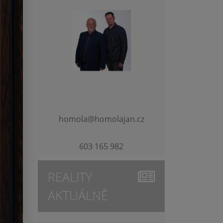
homola@homolajan.cz
603 165 982
REALITY
AKTUÁLNĚ