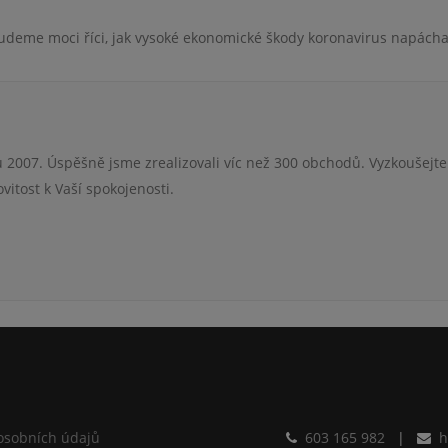
budeme moci říci, jak vysoké ekonomické škody koronavirus napácha
 2007. Úspěšně jsme zrealizovali víc než 300 obchodů. Vyzkoušejte
itost k Vaší spokojenosti.
osobních údajů
603 165 982
|
h