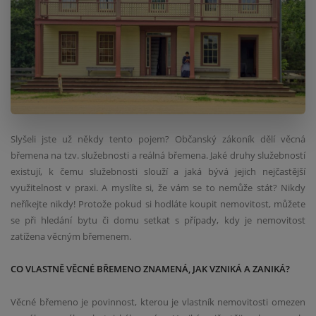
Slyšeli jste už někdy tento pojem? Občanský zákoník dělí věcná
břemena na tzv. služebnosti a reálná břemena. Jaké druhy služebností
existují, k čemu služebnosti slouží a jaká bývá jejich nejčastější
využitelnost v praxi. A myslíte si, že vám se to nemůže stát? Nikdy
neříkejte nikdy! Protože pokud si hodláte koupit nemovitost, můžete
se při hledání bytu či domu setkat s případy, kdy je nemovitost
zatížena věcným břemenem.
CO VLASTNĚ VĚCNÉ BŘEMENO ZNAMENÁ, JAK VZNIKÁ A ZANIKÁ?
Věcné břemeno je povinnost, kterou je vlastník nemovitosti omezen