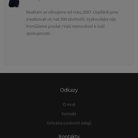
Realitám se věnujeme od roku 2007. Úspěšně jsme
zrealizovali víc než 300 obchodů. Vyzkoušejte nás.
Pomůžeme prodat i Vaši nemovitost k Vaší
spokojenosti.
Odkazy
O mně
Kontakt
Ochrana osobních údajů
Kontakty