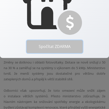
celkových nákladů na renovace, přičemž maximální částka dosahuje
250 tisíc korun. Důležitým prvkem je také možnost čerpat prostředky
předem, což významně zjednodušuje realizaci projektů.
Pro ostatní domácnosti se nabízejí dotace na pokrytí až 50 % nákladů
u komplexních renovací, zatímco menší projekty jsou podpořeny
částkou ve výši 30 %. Tyto změny jsou navrženy tak, aby motivovaly
k větším investicím do udržitelných řešení.
Spočítat ZDARMA
Budoucnost fotovoltaiky a zelených projektů
Změny se dotknou i oblasti fotovoltaiky. Dotace se nově snižují z 50
na 30 % a zaměřují se na systémy s výkonem do 5 kWp. Ministerstvo
tvrdí, že menší systémy jsou dostatečné pro většinu dobře
zateplených domů a přispějí k větší stabilitě sítě.
Odborníci však upozorňují, že toto omezení může snížit zájem
o instalace větších systémů. Přesto ministerstvo zdůrazňuje, že
hlavním nástrojem ke snižování spotřeby energie a ekologickému
bydlení zůstávají komplexní renovace, které přinášejí vyšší energetické