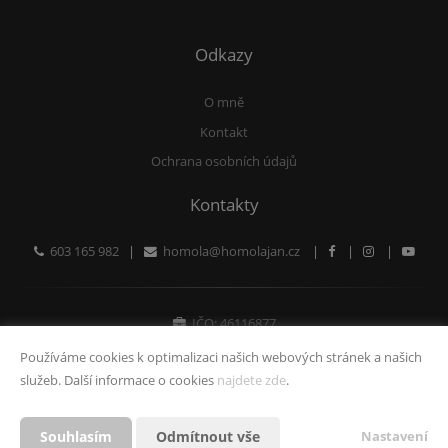
Odkazy
O mně
Kontakt
Ochrana osobních údajů
Kontakty
603 165 982
|
homola@homolajan.cz
|
|
|
IČO: 46116877
Fyzická osoba zapsaná v živnostenském rejstříku
Používáme cookies k optimalizaci našich webových stránek a našich
služeb. Další informace o cookies
najdete zde
.
Vytvořeno v systému
CHYTRÝ WEB MAKLÉŘE
Souhlasím
Odmítnout vše
Nastavení
2026 © Tomawell s.r.o.