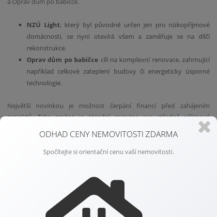
a Oprav dům po babičce.
NZÚ Light
, který byl původně určen jen pro nízkopříjmové
domácnosti, se nyní otevírá všem a zaměřuje se na dílčí
rekonstrukce.
Oprav dům po babičce
cílí na komplexní renovace, zahrnující
například celkové zateplení budovy či energeticky úsporné
technologie.
Největší novinkou je možnost čerpání financí před zahájením
projektů. Tato změna je zásadní zejména pro středně příjmové
domácnosti, které dříve mohly narazit na problém s financováním
ODHAD CENY NEMOVITOSTI ZDARMA
nákladných renovací. Kromě toho změny sledují dlouhodobý cíl,
kterým je snížení energetické náročnosti budov a ochrana životního
Spočítejte si orientační cenu vaší nemovitosti.
prostředí.
Výhodné podmínky pro všechny domácnosti
Nízkopříjmové domácnosti mají nyní možnost získat až 80 %