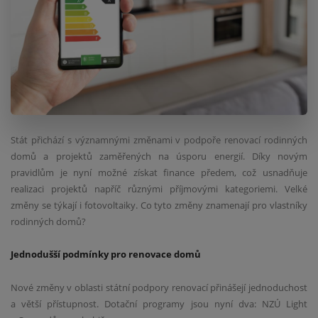
Stát přichází s významnými změnami v podpoře renovací rodinných
domů a projektů zaměřených na úsporu energií. Díky novým
pravidlům je nyní možné získat finance předem, což usnadňuje
realizaci projektů napříč různými příjmovými kategoriemi. Velké
změny se týkají i fotovoltaiky. Co tyto změny znamenají pro vlastníky
rodinných domů?
Jednodušší podmínky pro renovace domů
Nové změny v oblasti státní podpory renovací přinášejí jednoduchost
a větší přístupnost. Dotační programy jsou nyní dva: NZÚ Light