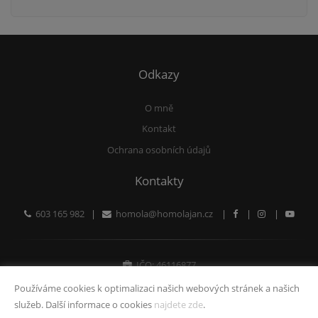
Odkazy
O mně
Kontakt
Ochrana osobních údajů
Kontakty
603 165 982
|
homola@homolajan.cz
|
|
|
IČO: 46116877
Fyzická osoba zapsaná v živnostenském rejstříku
Používáme cookies k optimalizaci našich webových stránek a našich
služeb. Další informace o cookies
najdete zde
.