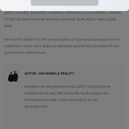
nemovitost zapamatují. Stejně rychle zareagují i na změnu její ceny. Ale
jestli si myslíte, že poběží k telefonu dohodnout si prohlídku, nemusí
to být tak úplně pravda. Mohou vyčkávat, kolik ještě z ceny půjde
dolů.
Není proto vůbec od věci prokonzultovat startovací prodejní cenu s
makléřem, který má k dispozici databázi skutečných prodejních cen
podobných nemovitostí.
AUTOR: JAN HOMOLA REALITY
Realitám se věnujeme od roku 2007. Úspěšně jsme
zrealizovali víc než 300 obchodů. Vyzkoušejte nás.
Pomůžeme prodat i Vaši nemovitost k Vaší
spokojenosti.