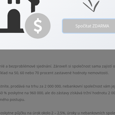
ná sazba. Úroky jsou dokonce nižší, než je roční míra inflace.
zhodně by vaše kroky měly vést do banky!
Spočítat ZDARMA
é hodnoty nemovitosti. Zbývajících 20 % si musí klient opatřit
u. Odhadní cena nemovitosti se neřídí kupní smlouvou, odhad může
 je uvedeno v kupní smlouvě.
chlé a bezproblémové sjednání. Zároveň si společnost sama zajistí
klad na 50, 60 nebo 70 procent zastavené hodnoty nemovitosti.
vlastníte, prodává na trhu za 2 000 000, nebankovní společnost vám j
0 % poskytne na 960 000, ale do zástavy získává tržní hodnotu 2 00
žného postupu.
oskytne půjčku na úrok okolo 2 – 2,5%, úroky u nebankovních spole