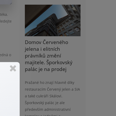
téka.
ledejte
Domov Červeného
jelena i elitních
právníků změní
jedná o
majitele. Šporkovský
palác je na prodej
jedná o
okoliv.
Pražané ho znají hlavně díky
restauracím Červený jelen a SIA
a také cukráři Skálovi.
Šporkovský palác je ale
káte na
především administrativní
it na