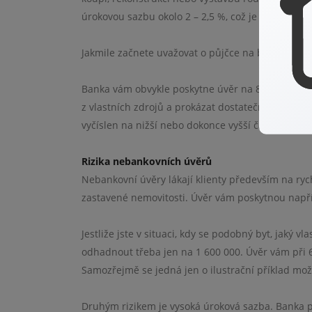
úrokovou sazbu okolo 2 – 2,5 %, což je velmi výhod
Jakmile začnete uvažovat o půjčce na bydlení, ro
Banka vám obvykle poskytne úvěr na 80 % zastaven
z vlastních zdrojů a prokázat dostatečnou bonit
vyčíslen na nižší nebo dokonce vyšší částku, než
Rizika nebankovních úvěrů
Nebankovní úvěry lákají klienty především na ry
zastavené nemovitosti. Úvěr vám poskytnou napří
Jestliže jste v situaci, kdy se podobný byt, jaký 
odhadnout třeba jen na 1 600 000. Úvěr vám při 6
Samozřejmě se jedná jen o ilustrační příklad mo
Druhým rizikem je vysoká úroková sazba. Banka p