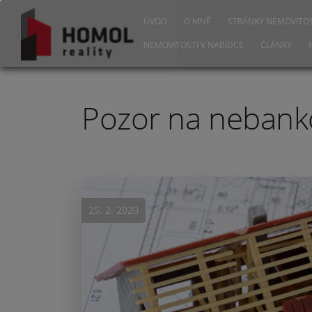
ÚVOD
O MNĚ
STRÁNKY NEMOVITOS
NEMOVITOSTI V NABÍDCE
ČLÁNKY
Pozor na nebanko
25. 2. 2020