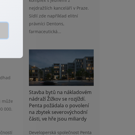
komplex s jedněmi z
nejdražších kanceláří v Praze.
Sídlí zde například elitní
právníci Dentons,
farmaceutická...
 být
 odhad
Stavba bytů na nákladovém
nádraží Žižkov se rozjíždí.
ej může
Penta požádala o povolení
0 000.
na zbytek severovýchodní
části, ve hře jsou miliardy
Developerská společnost Penta
čností