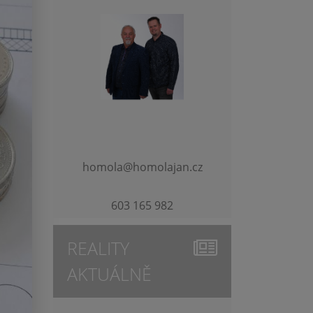
homola@homolajan.cz
603 165 982
REALITY
AKTUÁLNĚ