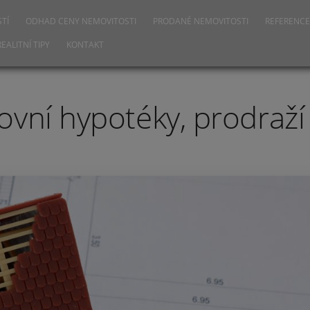
TÍ
ODHAD CENY NEMOVITOSTI
PRODANÉ NEMOVITOSTI
REFERENCE
REALITNÍ TIPY
KONTAKT
vní hypotéky, prodraží