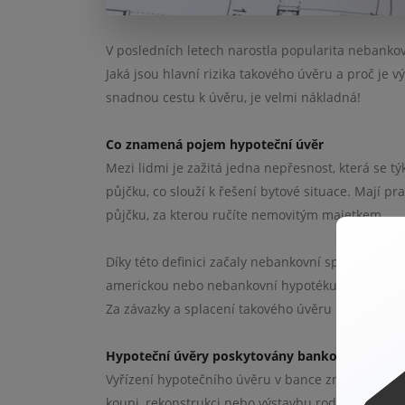
V posledních letech narostla popularita nebankov
Jaká jsou hlavní rizika takového úvěru a proč je 
snadnou cestu k úvěru, je velmi nákladná!
Co znamená pojem hypoteční úvěr
Mezi lidmi je zažitá jedna nepřesnost, která se tý
půjčku, co slouží k řešení bytové situace. Mají p
půjčku, za kterou ručíte nemovitým majetkem.
Díky této definici začaly nebankovní společnosti v
americkou nebo nebankovní hypotéku, vždy je to 
Za závazky a splacení takového úvěru ručíte zást
Hypoteční úvěry poskytovány bankou
Vyřízení hypotečního úvěru v bance znamená, že m
koupi, rekonstrukci nebo výstavbu rodinného domu