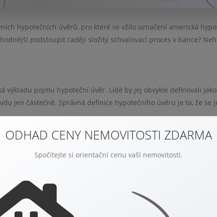
ních hypotečních úvěrů, pro které se vžilo označení americká hypo
výhodnější podstoupit raději složitý schvalovací proces v bance? Neh
ká výkladu pojmu hypoteční úvěr. Lidé by jej obvykle definovali jako
ravdu jen částečně. Správná definice hypotečního úvěru je ta, že se 
ODHAD CENY NEMOVITOSTI ZDARMA
e velké míře nabízet půjčky, které označují jako hypotéka. Ať už se 
jen běžný spotřebitelský úvěr a peníze můžete použít na nákup čeh
Spočítejte si orientační cenu vaší nemovitosti.
avou nemovitosti.
usíte doložit účel čerpání peněz. Jinými slovy, peníze z úvěru zís
. Zkrátka na to, abyste vyřešili bydlení. Úvěr v bance můžete vyříd