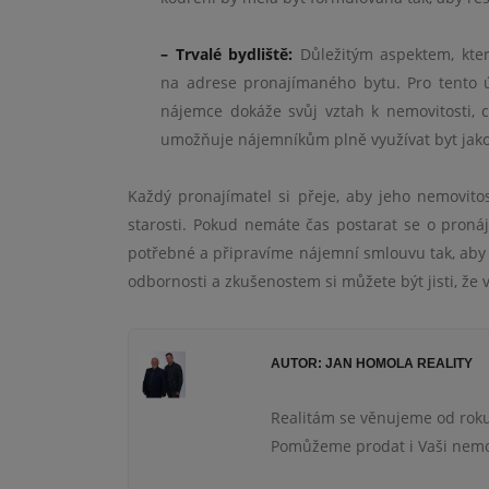
– Trvalé bydliště:
Důležitým aspektem, kter
na adrese pronajímaného bytu. Pro tento ú
nájemce dokáže svůj vztah k nemovitosti,
umožňuje nájemníkům plně využívat byt jako sv
Každý pronajímatel si přeje, aby jeho nemovit
starosti. Pokud nemáte čas postarat se o proná
potřebné a připravíme nájemní smlouvu tak, aby
odbornosti a zkušenostem si můžete být jisti, ž
AUTOR: JAN HOMOLA REALITY
Realitám se věnujeme od roku
Pomůžeme prodat i Vaši nemov