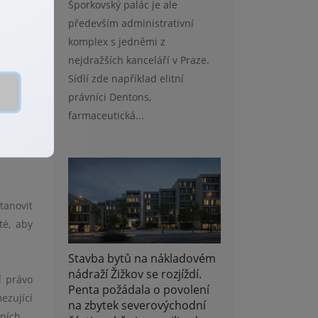
Šporkovský palác je ale
především administrativní
jednání
komplex s jedněmi z
by byla
nejdražších kanceláří v Praze.
Sídlí zde například elitní
právníci Dentons,
farmaceutická...
bezpečí
tanovit
té, aby
Stavba bytů na nákladovém
nádraží Žižkov se rozjíždí.
í právo
Penta požádala o povolení
ezující
na zbytek severovýchodní
ních.