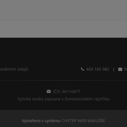
osobních údajů
603 165 982
|
h
IČO: 46116877
Fyzická osoba zapsaná v živnostenském rejstříku
Vytvořeno v systému
CHYTRÝ WEB MAKLÉŘE