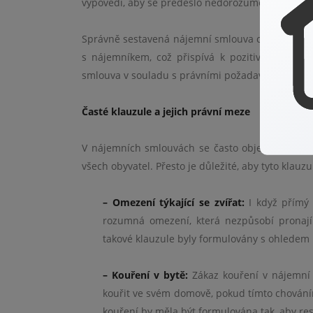
výpovědi, aby se předešlo nedorozuměním a zjed
Správně sestavená nájemní smlouva chrání majete
s nájemníkem, což přispívá k pozitivním vzta
smlouva v souladu s právními požadavky a zárove
Časté klauzule a jejich právní meze
V nájemních smlouvách se často objevují klauzul
všech obyvatel. Přesto je důležité, aby tyto klau
– Omezení týkající se zvířat:
I když přímý 
rozumná omezení, která nezpůsobí pronají
takové klauzule byly formulovány s ohledem
– Kouření v bytě:
Zákaz kouření v nájemní s
kouřit ve svém domově, pokud tímto chování
kouření by měla být formulována tak, aby re