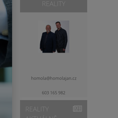
REALITY
homola@homolajan.cz
603 165 982
REALITY