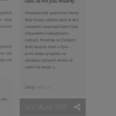
části, ve hře jsou miliardy
Developerská společnost Penta
ydliště
e, když
Real Estate udělala další krok k
možnost
zastavění severovýchodní části
žižkovského nákladového
nádraží. Pozemky od Českých
ejmenší
drah koupila vloni v říjnu –
íme vše
první etapu projektu na
Díky mé
výstavbu bytových domů už
nabízí ke koupi, s...
Zdroj:
IHNED.cz
 nás.
SOCIÁLNÍ SÍTĚ