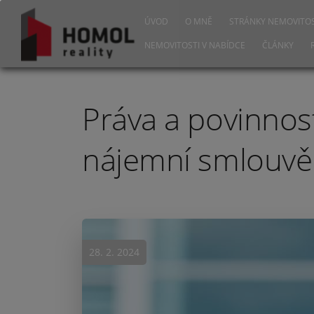
ÚVOD
O MNĚ
STRÁNKY NEMOVITOS
NEMOVITOSTI V NABÍDCE
ČLÁNKY
Práva a povinnos
nájemní smlouvě
28. 2. 2024