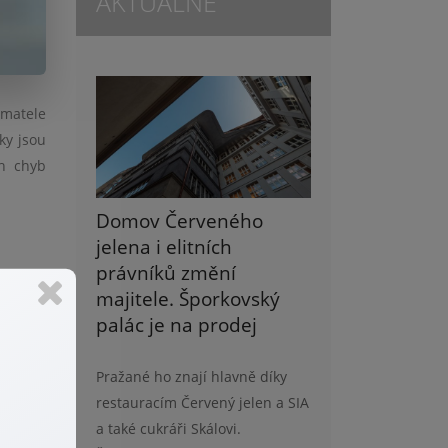
AKTUÁLNĚ
ímatele
ky jsou
ch chyb
Domov Červeného
jelena i elitních
právníků změní
majitele. Šporkovský
by měla
palác je na prodej
jmu. Je
Pražané ho znají hlavně díky
vnímána
restauracím Červený jelen a SIA
oručení
a také cukráři Skálovi.