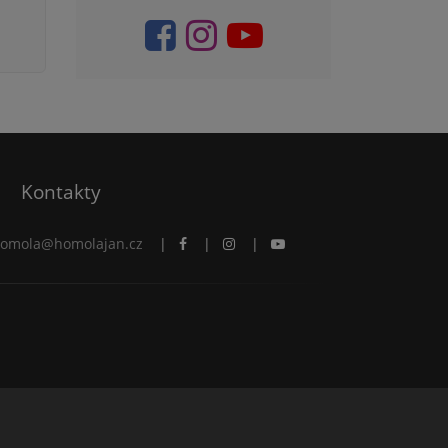
Kontakty
omola@homolajan.cz
|
|
|