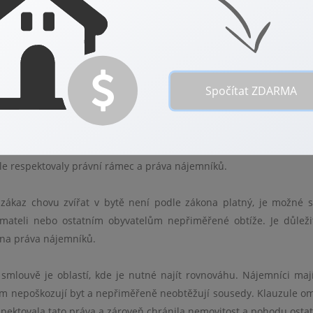
nodušilo řešení možných sporů.
k pronajímatele a zároveň zajišťuje spravedlivé a transparentní 
hům a hladkému průběhu nájmu. Důležitá je pečlivá příprava, a
ň férová pro obě strany.
Spočítat ZDARMA
e, které mají chránit majetek pronajímatele a zajistit pohodlí a 
zule respektovaly právní rámec a práva nájemníků.
zákaz chovu zvířat v bytě není podle zákona platný, je možné s
mateli nebo ostatním obyvatelům nepřiměřené obtíže. Je důleži
 na práva nájemníků.
mlouvě je oblastí, kde je nutné najít rovnováhu. Nájemníci maj
m nepoškozují byt a nepřiměřeně neobtěžují sousedy. Klauzule om
spektovala tato práva a zároveň chránila nemovitost a pohodu ostat