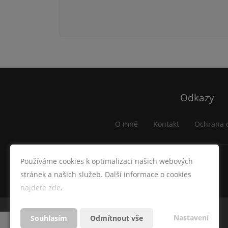
Odkazy
O mně
Kontakt
Ochrana 
Používáme cookies k optimalizaci našich webových
stránek a našich služeb. Další informace o cookies
najdete zde
.
Nastavení
Souhlasím
Odmítnout vše