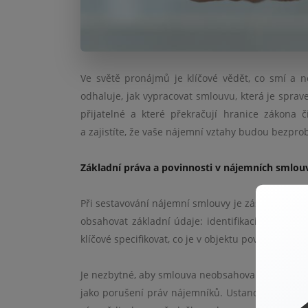
Ve světě pronájmů je klíčové vědět, co smí a 
odhaluje, jak vypracovat smlouvu, která je sprav
přijatelné a které překračují hranice zákona 
a zajistíte, že vaše nájemní vztahy budou bezpr
Základní práva a povinnosti v nájemních smlou
Při sestavování nájemní smlouvy je zásadní zajis
obsahovat základní údaje: identifikaci stran, p
klíčové specifikovat, co je v objektu povoleno a co 
Je nezbytné, aby smlouva neobsahovala žádné n
jako porušení práv nájemníků. Ustanovení o vý