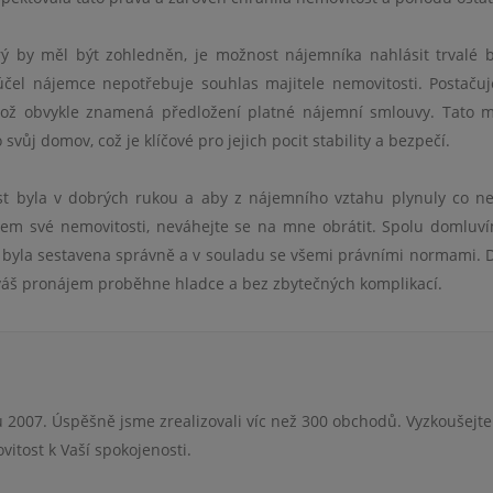
ý by měl být zohledněn, je možnost nájemníka nahlásit trvalé b
čel nájemce nepotřebuje souhlas majitele nemovitosti. Postačuj
 což obvykle znamená předložení platné nájemní smlouvy. Tato 
ůj domov, což je klíčové pro jejich pocit stability a bezpečí.
ost byla v dobrých rukou a aby z nájemního vztahu plynuly co n
jem své nemovitosti, neváhejte se na mne obrátit. Spolu domluv
 byla sestavena správně a v souladu se všemi právními normami. 
e váš pronájem proběhne hladce a bez zbytečných komplikací.
 2007. Úspěšně jsme zrealizovali víc než 300 obchodů. Vyzkoušejte
itost k Vaší spokojenosti.