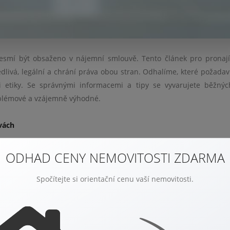
nesmí být obsaženo v nájemní smlouvě. Tento článek pro pronaj
edlivá, legální a chrání práva obou stran. Odhalíme, které požadav
či etiky. Se správnými informacemi a tipy se vyvarujete běžný
oblémové a vzájemně výhodné.
vách
tit, aby smlouva byla jasná, férová a v souladu se zákony. Smlouva 
ODHAD CENY NEMOVITOSTI ZDARMA
opis nemovitosti, výši a způsob platby nájemného a dobu trvání ná
nikoliv.
Spočítejte si orientační cenu vaší nemovitosti.
ezákonné požadavky či nepřiměřená omezení, která by mohla být 
povědi musí být jasně formulována, včetně podmínek a způsobu d