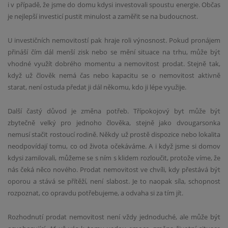
i v případě, že jsme do domu kdysi investovali spoustu energie. Občas
je nejlepší investicí pustit minulost a zaměřit se na budoucnost.
U investičních nemovitostí pak hraje roli výnosnost. Pokud pronájem
přináší čím dál menší zisk nebo se mění situace na trhu, může být
vhodné využít dobrého momentu a nemovitost prodat. Stejně tak,
když už člověk nemá čas nebo kapacitu se o nemovitost aktivně
starat, není ostuda předat ji dál někomu, kdo ji lépe využije.
Další častý důvod je změna potřeb. Třípokojový byt může být
zbytečně velký pro jednoho člověka, stejně jako dvougarsonka
nemusí stačit rostoucí rodině. Někdy už prostě dispozice nebo lokalita
neodpovídají tomu, co od života očekáváme. A i když jsme si domov
kdysi zamilovali, můžeme se s ním s klidem rozloučit, protože víme, že
nás čeká něco nového. Prodat nemovitost ve chvíli, kdy přestává být
oporou a stává se přítěží, není slabost. Je to naopak síla, schopnost
rozpoznat, co opravdu potřebujeme, a odvaha si za tím jít.
Rozhodnutí prodat nemovitost není vždy jednoduché, ale může být