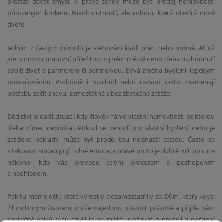
přestat dávat smysl. A právě tehdy může být prodej nemovitosti
přirozeným krokem. Nikoli nutností, ale volbou, která otevírá nové
dveře.
Jedním z častých důvodů je stěhování kvůli práci nebo rodině. Ať už
jde o novou pracovní příležitost v jiném městě nebo třeba rozhodnutí
spojit život s partnerem či partnerkou, bývá změna bydlení logickým
pokračováním. Podobně i rozchod nebo rozvod často znamenají
potřebu začít znovu, samostatně a bez zbytečné zátěže.
Dědictví je další situací, kdy člověk náhle vlastní nemovitost, se kterou
třeba vůbec nepočítal. Pokud se nehodí pro vlastní bydlení nebo je
zatížena náklady, může být prodej tou nejsnazší cestou. Často se
s takovou situací pojí i silné emoce, a právě proto je dobré mít po ruce
někoho, kdo vás provede celým procesem s pochopením
a nadhledem.
Pak tu máme děti, které vyrostly a osamostatnily se. Dům, který kdysi
žil rodinným životem, může najednou působit prázdně a přijde nám
zbytečně velký. V tu chvíli je na místě uvažovat o prodeji a pořízení