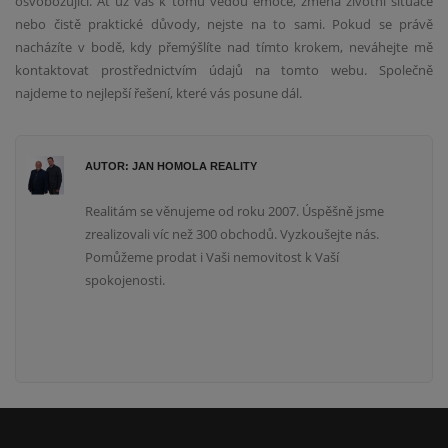
osvobozující. Ať už vás k tomu vedou emoce, změna životní situace
nebo čistě praktické důvody, nejste na to sami. Pokud se právě
nacházíte v bodě, kdy přemýšlíte nad tímto krokem, neváhejte mě
kontaktovat prostřednictvím údajů na tomto webu. Společně
najdeme to nejlepší řešení, které vás posune dál.
AUTOR: JAN HOMOLA REALITY
Realitám se věnujeme od roku 2007. Úspěšně jsme
zrealizovali víc než 300 obchodů. Vyzkoušejte nás.
Pomůžeme prodat i Vaši nemovitost k Vaší
spokojenosti.