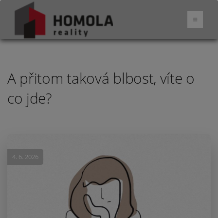
A přitom taková blbost, víte o
co jde?
4. 6. 2026