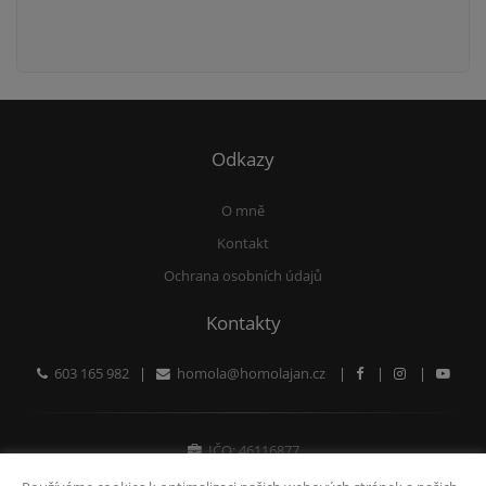
Odkazy
O mně
Kontakt
Ochrana osobních údajů
Kontakty
603 165 982
|
homola@homolajan.cz
|
|
|
IČO: 46116877
Fyzická osoba zapsaná v živnostenském rejstříku