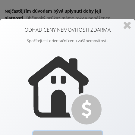
Nejčastějším důvodem bývá uplynutí doby její
platnosti.
Občanský průkaz máme roky v peněžence,
automaticky ho používáme a mnoho lidí si ani nevšimne, že
ODHAD CENY NEMOVITOSTI ZDARMA
platnost už dávno skončila.
Spočítejte si orientační cenu vaší nemovitosti.
Jenže existují i situace, kdy občanka přestává být platná dříve,
než je uvedené datum expirace. Typicky například po rozvodu
nebo ovdovění, pokud máte v občanském průkazu uvedený
rodinný stav.
I v takovém případě je potřeba požádat o nový
doklad.
A právě tady bývá problém. Lidé to často netuší nebo to
odkládají s tím, že to ničemu nevadí. Jenže to tak není.
Na
nahlášení změny stavu jsou zákonné lhůty
a dva moji klienti
dokonce platili pokutu za to, že o nový občanský průkaz
požádali pozdě.
U podpisu kupních smluv a ověřování podpisů je platný