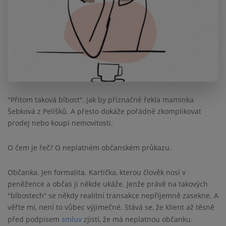
"Přitom taková blbost", jak by příznačně řekla maminka
Šebková z Pelíšků. A přesto dokáže pořádně zkomplikovat
prodej nebo koupi nemovitosti.
O čem je řeč? O neplatném občanském průkazu.
Občanka. Jen formalita. Kartička, kterou člověk nosí v
peněžence a občas ji někde ukáže. Jenže právě na takových
"blbostech“ se někdy realitní transakce nepříjemně zasekne. A
věřte mi, není to vůbec výjimečné. Stává se, že klient až těsně
před podpisem
smluv
zjistí, že má neplatnou občanku.