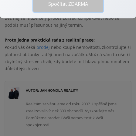
doklad totožnosti naprostý základ
, občanský průkaz
Spočítat ZDARMA
prodávajícího bude požadovat i
úvěrující banka
kupujícího.
Bez něj se může celý proces zdržet, komplikovat nebo se
podpis musí přesunout na jiný termín.
Proto jedna praktická rada z realitní praxe:
Pokud vás čeká
prodej
nebo koupě nemovitosti, zkontrolujte si
platnost občanky raději hned na začátku.Možná vám to ušetří
zbytečný stres ve chvíli, kdy budete mít hlavu plnou mnohem
důležitějších věcí.
AUTOR: JAN HOMOLA REALITY
Realitám se věnujeme od roku 2007. Úspěšně jsme
zrealizovali víc než 300 obchodů. Vyzkoušejte nás.
Pomůžeme prodat i Vaši nemovitost k Vaší
spokojenosti.