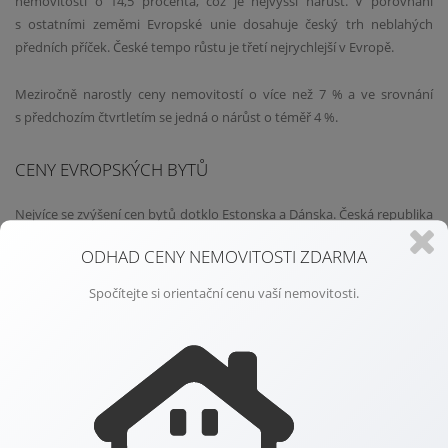
nemovitostí o 14,5 procenta, což je nejvyšší nárůst. V porovnání
s ostatními zeměmi Evropské unie dosahuje český trh neblahých
předních příček. České tempo růstu je třetí nejrychlejší v Evropě.
Meziročně narostly ceny nemovitostí o více než 7 % a ve srovnání
s předchozím čtvrtletím se jedná o nárůst o téměř 4 %.
CENY EVROPSKÝCH BYTŮ
Nejvíce se zvýšení cen bytů dotklo Estonska a Dánska. Česká republika
zaujímá třetí příčku, následuje ji Lucembursko. Nejmenší nárůst cen
ODHAD CENY NEMOVITOSTI ZDARMA
zaznamenaly byty v Itálii, Rumunsku a ve Španělsku. Na Kypru došlo
dokonce ke zlevnění bytů.
Spočítejte si orientační cenu vaší nemovitosti.
MÁME NEJDRAŽŠÍ BYTY V HISTORII
Historicky se jedná o nejdražší rok a zároveň máme nejrychlejší tempo
růstu cen bytů. Obojí je nepříjemnou zprávou pro kupující. Oproti
roku 2015 došlo k navýšení cen bytů o téměř tři čtvrtiny.