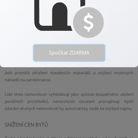
Pokud bychom porovnali růst cen bytů v ČR s průměrem EU, dosahuje
Česko třikrát rychlejšího tempa růstu. Nejen mladé rodiny, ale často i
lidé ze střední třídy si vlastní bydlení nemohou dovolit.
PŘÍČINY RŮSTU CEN BYTŮ
O příčinách odborníci spekulují a je zřejmé, že se jedná o souhrn
Spočítat ZDARMA
několika různých faktorů. Možná se jedná o nedostatečnou nabídku,
která je z velké části způsobena pomalou výstavbou. Do cen se zcela
jistě promítá zdražení stavebních materiálů a zvýšení mzdových
nákladů na zaměstnance.
Lidé dnes nemovitosti vyhledávají jako způsob bezpečného uložení
peněžních prostředků, nemovitosti obratem pronajímají. Vyšší
zdanění druhých nemovitostí by automaticky vedlo ke zvýšení nájmu.
SNÍŽENÍ CEN BYTŮ