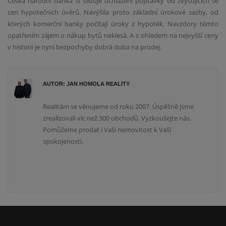
Česká národní banka si slibuje ochlazení poptávky od zvyšujících se
cen hypotečních úvěrů. Navýšila proto základní úrokové sazby, od
kterých komerční banky počítají úroky z hypoték. Navzdory těmto
opatřením zájem o nákup bytů neklesá. A s ohledem na nejvyšší ceny
v historii je nyní bezpochyby dobrá doba na prodej.
AUTOR: JAN HOMOLA REALITY
Realitám se věnujeme od roku 2007. Úspěšně jsme
zrealizovali víc než 300 obchodů. Vyzkoušejte nás.
Pomůžeme prodat i Vaši nemovitost k Vaší
spokojenosti.