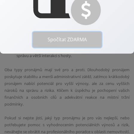
Důležité je zvážit faktory jako:
Lokalita:
V turisticky populárních oblastech může být
krátkodobý pronájem výhodnější.
Právní regulace:
Některé městské části mají striktní regulace
Spočítat ZDARMA
týkající se krátkodobých pronájmů.
Osobní zapojení:
Krátkodobý pronájem vyžaduje aktivnější
správu a větší interakci s hosty.
Oba typy pronájmů mají své pro a proti. Dlouhodobý pronájem
poskytuje stabilitu a menší administrativní zátěž, zatímco krátkodobý
pronájem nabízí potenciál pro vyšší výnosy, ale za cenu vyšších
nároků na správu a rizika. Klíčem k úspěchu je pochopení vašich
finančních a osobních cílů a adekvátní reakce na místní tržní
podmínky.
Pokud si nejste jistí, jaký typ pronájmu je pro vás nejlepší, nebo
potřebujete pomoc s vyhodnocením potenciálních výnosů a rizik,
neváhejte se obrátit na profesionálního poradce v oblasti nemovitostí.