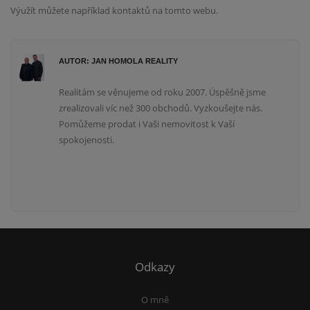
Výužít můžete například kontaktů na tomto webu.
AUTOR: JAN HOMOLA REALITY
Realitám se věnujeme od roku 2007. Úspěšně jsme
zrealizovali víc než 300 obchodů. Vyzkoušejte nás.
Pomůžeme prodat i Vaši nemovitost k Vaší
spokojenosti.
Odkazy
O mně